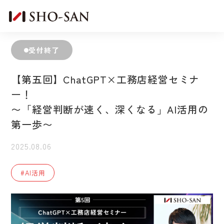
受付終了
【第五回】ChatGPT×工務店経営セミナ
ー！
〜「経営判断が速く、深くなる」AI活用の
第一歩〜
2025.08.06
#AI活用